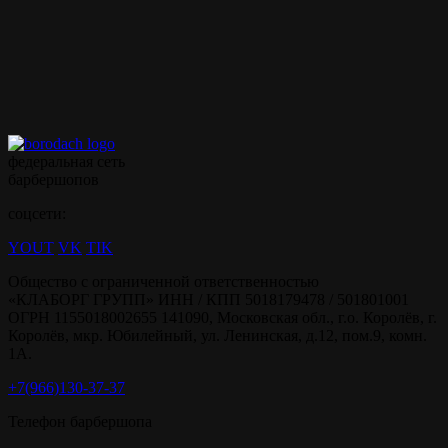
Записываться на ваши
любимые услуги стало
ещё проще с
мобильным
приложением borodach
федеральная сеть
барбершопов
соцсети:
YOUT
VK
TIK
Общество с ограниченной ответственностью
«КЛАБОРГ ГРУПП» ИНН / КПП 5018179478 / 501801001
ОГРН 1155018002655 141090, Московская обл., г.о. Королёв, г.
Королёв, мкр. Юбилейный, ул. Ленинская, д.12, пом.9, комн.
1А.
+7(966)130-37-37
Телефон барбершопа