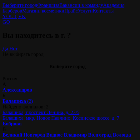
Выберите город
Франшиза
Вакансии в команду
Академия
Барберов
Магазин косметики
Прайс
Услуги
Контакты
YOUT
VK
GO
Вы находитесь в г.
?
Да
Нет
Не выбирать город
Выберите город
Россия
А
Александров
Б
Балашиха
(2)
Найдено филиалов: 2
Балашиха, проспект Ленина, д. 23/5
Балашиха, мкр. Новое Павлино, Косинское шоссе, д. 7
Боброво
В
Великий Новгород
Видное
Владимир
Волгоград
Вологда