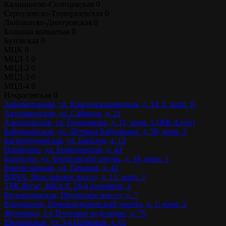
Калининско-Солнцевская
0
Серпуховско-Тимирязевская
0
Люблинско-Дмитровская
0
Большая кольцевая
0
Бутовская
0
МЦК
0
МЦД-1
0
МЦД-2
0
МЦД-3
0
МЦД-4
0
Некрасовская
0
Авиамоторная, ул. Красноказарменная, д. 14 А, корп. 6
Автозаводская, ул. Сайкина, д. 21
Алексеевская, ул. Годовикова, д. 11, корп. 5 (ЖК iLove)
Бабушкинская, ул. Лётчика Бабушкина, д. 39, корп. 3
Багратионовская, ул. Барклая, д. 12
Царицыно, ул. Бирюлевская, д. 43
Борисово, ул. Борисовские пруды, д. 18, корп. 1
Братиславская, ул. Перерва, д. 41
ВДНХ, Ярославское шоссе, д. 12, корп. 2
ТРК Вегас, МКАД, 24-й километр, 1
Волоколамская, Пятницкое шоссе, д. 7
Владыкино, Нововладыкинский проезд, д. 1, корп. 2
Жулебино, 3-е Почтовое отделение, д. 76
Щелковская, ул. 3-я Парковая, д. 61