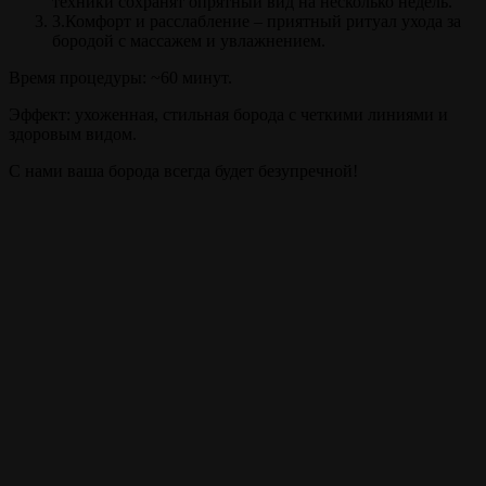
техники сохранят опрятный вид на несколько недель.
3.Комфорт и расслабление – приятный ритуал ухода за
бородой с массажем и увлажнением.
Время процедуры: ~60 минут.
Эффект: ухоженная, стильная борода с четкими линиями и
здоровым видом.
С нами ваша борода всегда будет безупречной!
Прайс
Моделирование бороды
60 мин.
от 700 ₽
Внимание!
Цены на сайте и барбершопе могут различаться, узнавайте
точную цену у администратора!
Полный список услуг
Записаться на стрижку