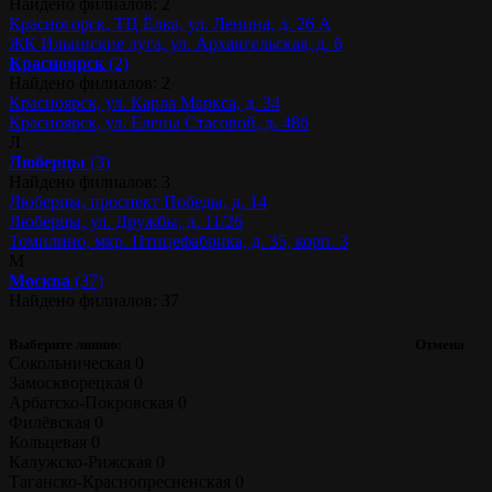
Найдено филиалов: 2
Красногорск, ТЦ Ёлка, ул. Ленина, д. 26 А
ЖК Ильинские луга, ул. Архангельская, д. 6
Красноярск
(2)
Найдено филиалов: 2
Красноярск, ул. Карла Маркса, д. 34
Красноярск, ул. Елены Стасовой, д. 48б
Л
Люберцы
(3)
Найдено филиалов: 3
Люберцы, проспект Победы, д. 14
Люберцы, ул. Дружбы, д. 11/26
Томилино, мкр. Птицефабрика, д. 35, корп. 3
М
Москва
(37)
Найдено филиалов: 37
Выберите линию:
Отмена
Сокольническая
0
Замоскворецкая
0
Арбатско-Покровская
0
Филёвская
0
Кольцевая
0
Калужско-Рижская
0
Таганско-Краснопресненская
0