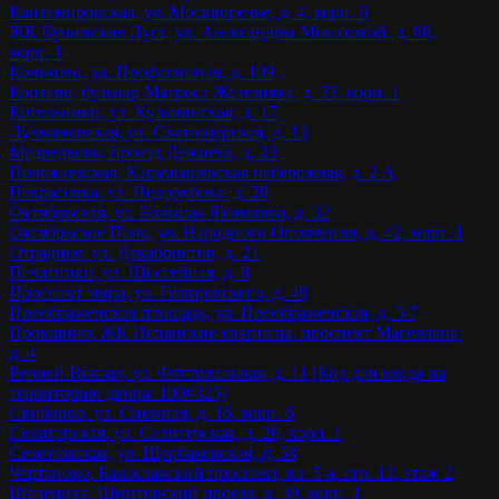
Кантемировская, ул. Москворечье, д. 4, корп. 6
ЖК Бунинские Луга, ул. Александры Монаховой, д. 88,
корп. 1
Коньково, ул. Профсоюзная, д. 109
Коптево, бульвар Матроса Железняка, д. 33, корп. 1
Котельники, ул. Кузьминская, д. 17
Лухмановская, ул. Святоозерская, д. 13
Медведково, проезд Дежнёва, д. 23
Полежаевская, Карамышевская набережная, д. 2 А
Некрасовка, ул. Недорубова, д. 28
Октябрьская, ул. Большая Якиманка, д. 32
Октябрьское Поле, ул. Народного Ополчения, д. 42, корп. 1
Отрадное, ул. Декабристов, д. 21
Печатники, ул. Шоссейная, д. 8
Проспект мира, ул. Гиляровского, д. 48
Преображенская площадь, ул. Преображенская, д. 5/7
Прокшино, ЖК Испанские кварталы, проспект Магеллана,
д. 4
Речной Вокзал, ул. Фестивальная, д. 11 (Код для входа на
территорию двора: 100#325)
Свиблово, ул. Снежная, д. 16, корп. 6
Селигерская, ул. Селигерская, д. 26, корп. 1
Семеновская, ул. Щербаковская, д. 58
Чертаново, Балаклавский проспект, вл. 5 а, стр. 12, этаж 2
Шелепиха, Шмитовский проезд, д. 39, корп. 1