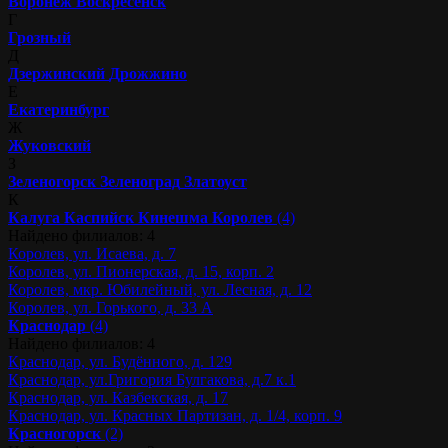
Воронеж
Воскресенск
Г
Грозный
Д
Дзержинский
Дрожжино
Е
Екатеринбург
Ж
Жуковский
З
Зеленогорск
Зеленоград
Златоуст
К
Калуга
Каспийск
Кинешма
Королев
(4)
Найдено филиалов: 4
Королев, ул. Исаева, д. 7
Королев, ул. Пионерская, д. 15, корп. 2
Королев, мкр. Юбилейный, ул. Лесная, д. 12
Королев, ул. Горького, д. 33 А
Краснодар
(4)
Найдено филиалов: 4
Краснодар, ул. Будённого, д. 129
Краснодар, ул.Григория Булгакова, д.7 к.1
Краснодар, ул. Казбекская, д. 17
Краснодар, ул. Красных Партизан, д. 1/4, корп. 9
Красногорск
(2)