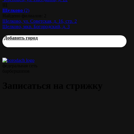
Щ
Щелково
(2)
Найдено филиалов: 2
Щелково, ул. Советская, д. 16, стр. 2
Щелково, мкр. Богородский, д. 3
Добавить город
федеральная сеть
барбершопов
Записаться на стрижку
Классическая мужская стрижка
Мастера нашего барбершопа воплотят в жизнь любые