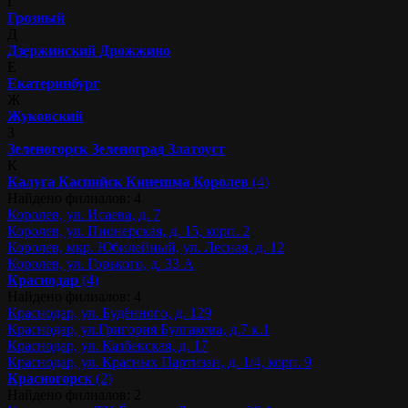
Г
Грозный
Д
Дзержинский
Дрожжино
Е
Екатеринбург
Ж
Жуковский
З
Зеленогорск
Зеленоград
Златоуст
К
Калуга
Каспийск
Кинешма
Королев
(4)
Найдено филиалов: 4
Королев, ул. Исаева, д. 7
Королев, ул. Пионерская, д. 15, корп. 2
Королев, мкр. Юбилейный, ул. Лесная, д. 12
Королев, ул. Горького, д. 33 А
Краснодар
(4)
Найдено филиалов: 4
Краснодар, ул. Будённого, д. 129
Краснодар, ул.Григория Булгакова, д.7 к.1
Краснодар, ул. Казбекская, д. 17
Краснодар, ул. Красных Партизан, д. 1/4, корп. 9
Красногорск
(2)
Найдено филиалов: 2