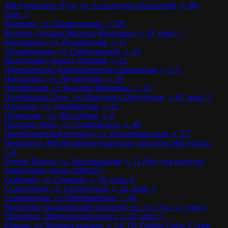
ЖК Бунинские Луга, ул. Александры Монаховой, д. 88,
корп. 1
Коньково, ул. Профсоюзная, д. 109
Коптево, бульвар Матроса Железняка, д. 33, корп. 1
Котельники, ул. Кузьминская, д. 17
Лухмановская, ул. Святоозерская, д. 13
Медведково, проезд Дежнёва, д. 23
Полежаевская, Карамышевская набережная, д. 2 А
Некрасовка, ул. Недорубова, д. 28
Октябрьская, ул. Большая Якиманка, д. 32
Октябрьское Поле, ул. Народного Ополчения, д. 42, корп. 1
Отрадное, ул. Декабристов, д. 21
Печатники, ул. Шоссейная, д. 8
Проспект мира, ул. Гиляровского, д. 48
Преображенская площадь, ул. Преображенская, д. 5/7
Прокшино, ЖК Испанские кварталы, проспект Магеллана,
д. 4
Речной Вокзал, ул. Фестивальная, д. 11 (Код для входа на
территорию двора: 100#325)
Свиблово, ул. Снежная, д. 16, корп. 6
Селигерская, ул. Селигерская, д. 26, корп. 1
Семеновская, ул. Щербаковская, д. 58
Чертаново, Балаклавский проспект, вл. 5 а, стр. 12, этаж 2
Шелепиха, Шмитовский проезд, д. 39, корп. 1
Южная, ул. Кировоградская, д. 14, ТЦ Глобал Сити, 2 этаж