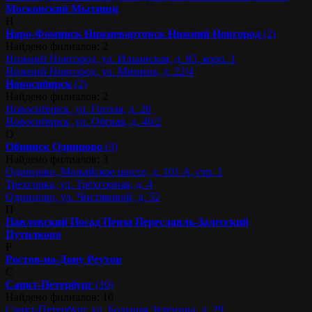
Московский
Мытищи
Н
Наро-Фоминск
Нижневартовск
Нижний Новгород
(2)
Найдено филиалов: 2
Нижний Новгород, ул. Ильинская, д. 85, корп. 1
Нижний Новгород, ул. Минина, д. 22/4
Новосибирск
(2)
Найдено филиалов: 2
Новосибирск, ул. Гоголя, д. 26
Новосибирск, ул. Обская, д. 46/2
О
Обнинск
Одинцово
(3)
Найдено филиалов: 3
Одинцово, Можайское шоссе, д. 101 А, стр. 1
Трехгорка, ул. Трёхгорная, д. 4
Одинцово, ул. Чистяковой, д. 52
П
Павловский Посад
Пенза
Переславль-Залесский
Путилково
Р
Ростов-на-Дону
Реутов
С
Санкт-Петербург
(10)
Найдено филиалов: 10
Санкт-Петербург, ул. Большая Зеленина, д. 29