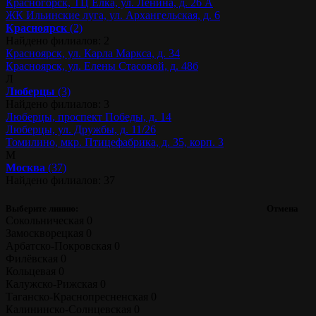
Красногорск, ТЦ Ёлка, ул. Ленина, д. 26 А
ЖК Ильинские луга, ул. Архангельская, д. 6
Красноярск
(2)
Найдено филиалов: 2
Красноярск, ул. Карла Маркса, д. 34
Красноярск, ул. Елены Стасовой, д. 48б
Л
Люберцы
(3)
Найдено филиалов: 3
Люберцы, проспект Победы, д. 14
Люберцы, ул. Дружбы, д. 11/26
Томилино, мкр. Птицефабрика, д. 35, корп. 3
М
Москва
(37)
Найдено филиалов: 37
Выберите линию:
Отмена
Сокольническая
0
Замоскворецкая
0
Арбатско-Покровская
0
Филёвская
0
Кольцевая
0
Калужско-Рижская
0
Таганско-Краснопресненская
0
Калининско-Солнцевская
0