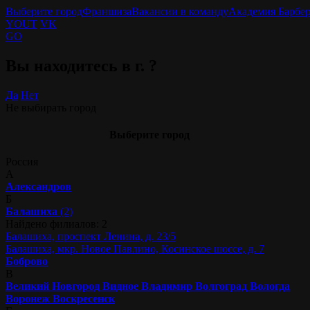
Выберите город
Франшиза
Вакансии в команду
Академия Барбе
YOUT
VK
GO
Вы находитесь в г.
?
Да
Нет
Не выбирать город
Выберите город
Россия
А
Александров
Б
Балашиха
(2)
Найдено филиалов: 2
Балашиха, проспект Ленина, д. 23/5
Балашиха, мкр. Новое Павлино, Косинское шоссе, д. 7
Боброво
В
Великий Новгород
Видное
Владимир
Волгоград
Вологда
Воронеж
Воскресенск