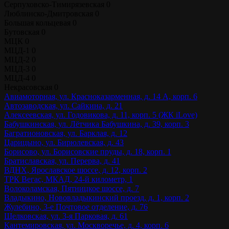
Серпуховско-Тимирязевская
0
Люблинско-Дмитровская
0
Большая кольцевая
0
Бутовская
0
МЦК
0
МЦД-1
0
МЦД-2
0
МЦД-3
0
МЦД-4
0
Некрасовская
0
Авиамоторная, ул. Красноказарменная, д. 14 А, корп. 6
Автозаводская, ул. Сайкина, д. 21
Алексеевская, ул. Годовикова, д. 11, корп. 5 (ЖК iLove)
Бабушкинская, ул. Лётчика Бабушкина, д. 39, корп. 3
Багратионовская, ул. Барклая, д. 12
Царицыно, ул. Бирюлевская, д. 43
Борисово, ул. Борисовские пруды, д. 18, корп. 1
Братиславская, ул. Перерва, д. 41
ВДНХ, Ярославское шоссе, д. 12, корп. 2
ТРК Вегас, МКАД, 24-й километр, 1
Волоколамская, Пятницкое шоссе, д. 7
Владыкино, Нововладыкинский проезд, д. 1, корп. 2
Жулебино, 3-е Почтовое отделение, д. 76
Щелковская, ул. 3-я Парковая, д. 61
Кантемировская, ул. Москворечье, д. 4, корп. 6